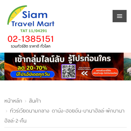
หน้าหลัก
สินค้า
ทัวร์เวียดนามกลาง ดานัง-ฮอยอัน-บานาฮิลล์-พักบานา
ฮิลล์-2-คืน