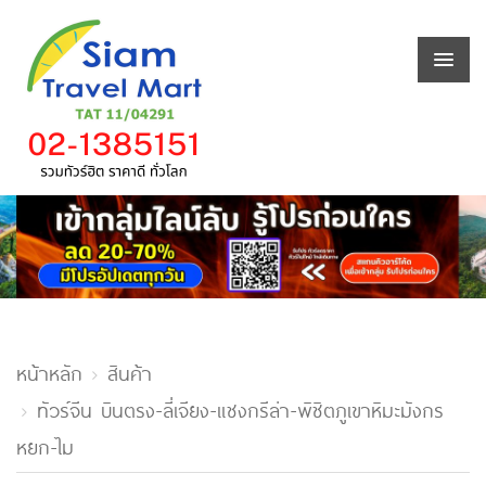
หน้าหลัก
สินค้า
ทัวร์จีน บินตรง-ลี่เจียง-แชงกรีล่า-พิชิตภูเขาหิมะมังกร
หยก-ไม