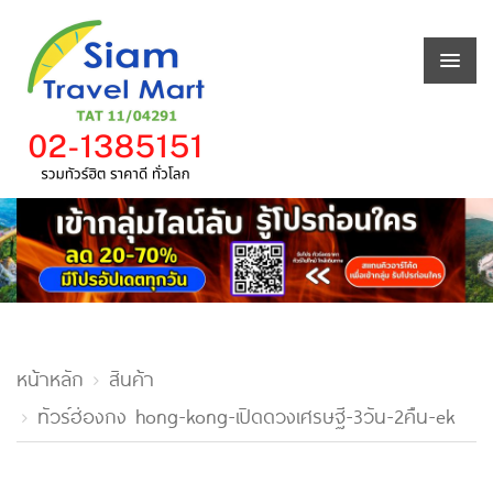
หน้าหลัก
สินค้า
ทัวร์ฮ่องกง hong-kong-เปิดดวงเศรษฐี-3วัน-2คืน-ek