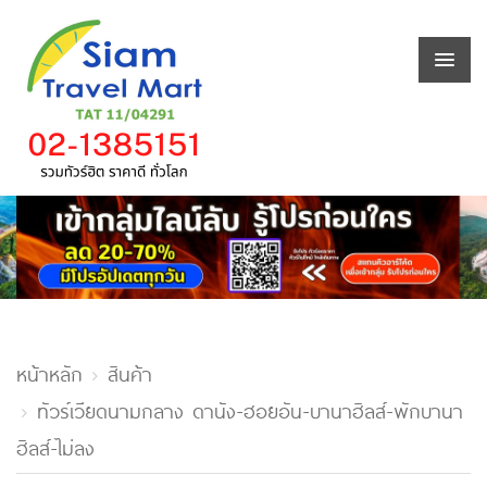
หน้าหลัก
สินค้า
ทัวร์เวียดนามกลาง ดานัง-ฮอยอัน-บานาฮิลส์-พักบานา
ฮิลส์-ไม่ลง