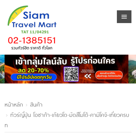
หน้าหลัก
สินค้า
ทัวร์ญี่ปุ่น โอซาก้า-เกียวโต-มัตสึโมโต้-คามิโคจิ-เที่ยวครบ
ท