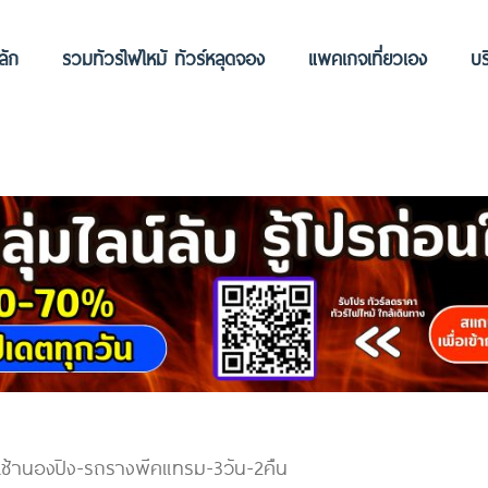
ลัก
รวมทัวร์ไฟไหม้ ทัวร์หลุดจอง
แพคเกจเที่ยวเอง
บร
ระเช้านองปิง-รถรางพีคแทรม-3วัน-2คืน