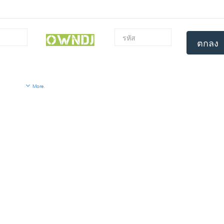
ตกลง
More.